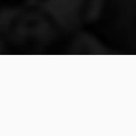
Sim, todos nós conhecemos o medo. Aquele receio de
ir até a cozinha com as luzes apagadas. O pavor
angustiante do primeiro dia de aula, ou do homem do
saco e outras lendas urbanas.
Os temores da infância, contudo, servem para nos
preparar para os verdadeiros momentos decisivos da
vida, quando precisamos escolher uma alternativa sem
tremer, nem ser assombrado pelo medo de falhar.