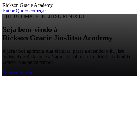
Rickson Gracie Academy
Entrar
Quero começar
THE ULTIMATE JIU-JITSU MINDSET
Seja bem-vindo à
Rickson Gracie
Jiu-Jitsu
Academy
Agora você aprimora suas técnicas, passa a entender o jiu-jítsu
invisível de Rickson, e até aprende sobre a rica história da família
Gracie. Não perca tempo!
Quero começar