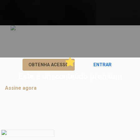
Acesse e interaja imediatamente em todos os posts premium
se inscrevendo agora!
ou
OBTENHA ACESSO
ENTRAR
Este é um conteúdo premium
Assine agora
para participar de discussões em
postagens premium.
Comentários
Marcelo Lucena
comentou: