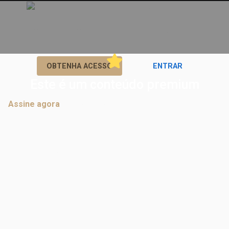
Acesse e interaja imediatamente em todos os posts premium
se inscrevendo agora!
ou
OBTENHA ACESSO
ENTRAR
Este é um conteúdo premium
Assine agora
para participar de discussões em
postagens premium.
Comentários
Nenhum comentário ainda.
Inscreva-se
grátis
e seja o primeiro a comentar.