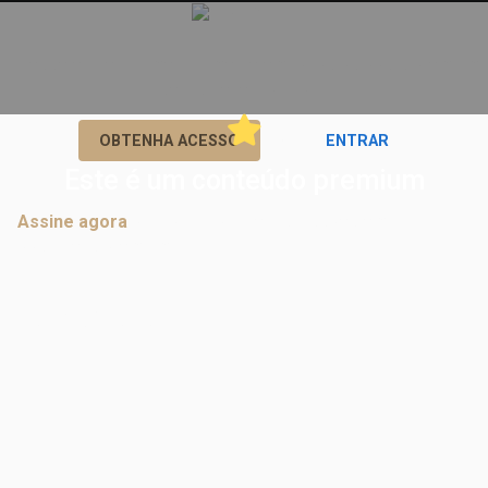
Acesse e interaja imediatamente em todos os posts premium
se inscrevendo agora!
ou
OBTENHA ACESSO
ENTRAR
Este é um conteúdo premium
Assine agora
para participar de discussões em
postagens premium.
Comentários
Nenhum comentário ainda.
Inscreva-se
grátis
e seja o primeiro a comentar.